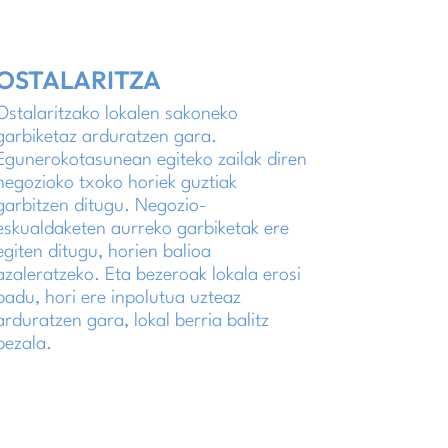
OSTALARITZA
Ostalaritzako lokalen sakoneko
garbiketaz arduratzen gara.
Egunerokotasunean egiteko zailak diren
negozioko txoko horiek guztiak
garbitzen ditugu. Negozio-
eskualdaketen aurreko garbiketak ere
egiten ditugu, horien balioa
azaleratzeko. Eta bezeroak lokala erosi
badu, hori ere inpolutua uzteaz
arduratzen gara, lokal berria balitz
bezala.