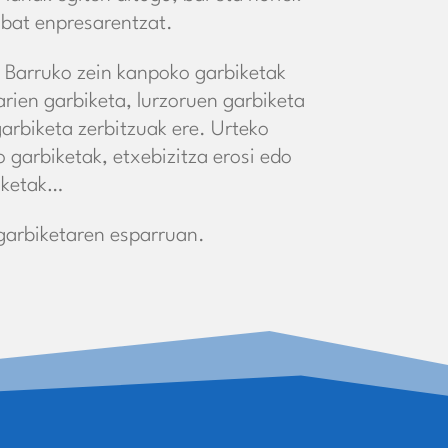
nbat enpresarentzat.
. Barruko zein kanpoko garbiketak
arien garbiketa, lurzoruen garbiketa
arbiketa zerbitzuak ere. Urteko
 garbiketak, etxebizitza erosi edo
iketak…
garbiketaren esparruan.