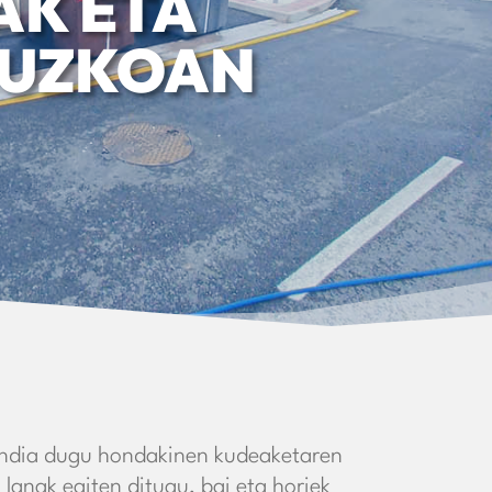
AK ETA
PUZKOAN
andia dugu hondakinen kudeaketaren
anak egiten ditugu, bai eta horiek