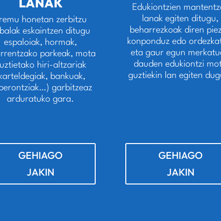
LANAK
Edukiontzien mantentz
lanak egiten ditugu,
remu honetan zerbitzu
beharrezkoak diren pie
balak eskaintzen ditugu
konponduz edo ordezkat
espaloiak, hormak,
eta gaur egun merkat
rrentzako parkeak, mota
dauden edukiontzi mo
uztietako hiri-altzariak
guztiekin lan egiten du
karteldegiak, bankuak,
perontziak…) garbitzeaz
arduratuko gara.
GEHIAGO
GEHIAGO
JAKIN
JAKIN