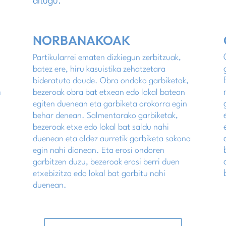
ditugu.
NORBANAKOAK
Partikularrei ematen dizkiegun zerbitzuak,
batez ere, hiru kasuistika zehatzetara
bideratuta daude. Obra ondoko garbiketak,
n
bezeroak obra bat etxean edo lokal batean
egiten duenean eta garbiketa orokorra egin
behar denean. Salmentarako garbiketak,
bezeroak etxe edo lokal bat saldu nahi
duenean eta aldez aurretik garbiketa sakona
egin nahi dionean. Eta erosi ondoren
garbitzen duzu, bezeroak erosi berri duen
etxebizitza edo lokal bat garbitu nahi
duenean.