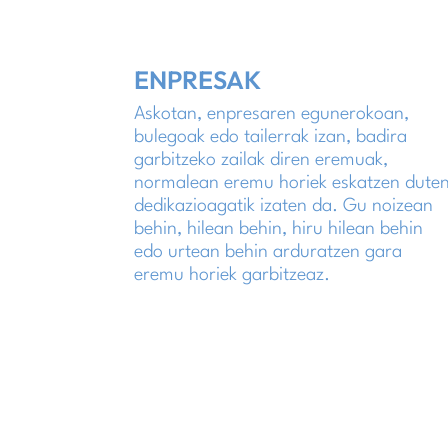
ENPRESAK
Askotan, enpresaren egunerokoan,
bulegoak edo tailerrak izan, badira
garbitzeko zailak diren eremuak,
normalean eremu horiek eskatzen dute
dedikazioagatik izaten da. Gu noizean
behin, hilean behin, hiru hilean behin
edo urtean behin arduratzen gara
eremu horiek garbitzeaz.