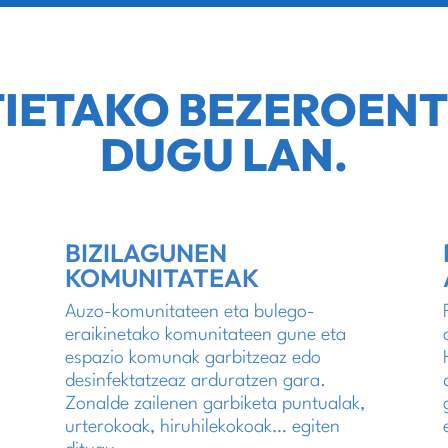
IETAKO BEZEROENT
DUGU LAN.
BIZILAGUNEN
KOMUNITATEAK
Auzo-komunitateen eta bulego-
eraikinetako komunitateen gune eta
a
espazio komunak garbitzeaz edo
desinfektatzeaz arduratzen gara.
Zonalde zailenen garbiketa puntualak,
urterokoak, hiruhilekokoak… egiten