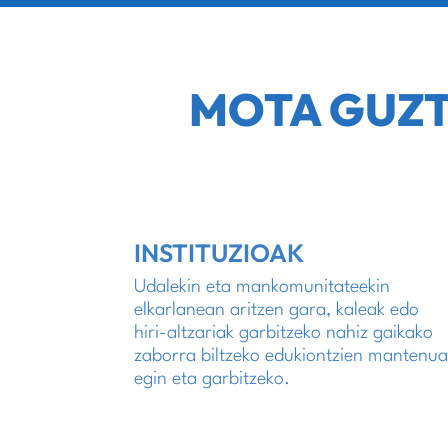
MOTA GUZT
INSTITUZIOAK
Udalekin eta mankomunitateekin
elkarlanean aritzen gara, kaleak edo
hiri-altzariak garbitzeko nahiz gaikako
zaborra biltzeko edukiontzien mantenu
egin eta garbitzeko.