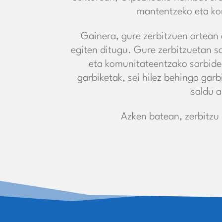
mantentzeko eta kon
Gainera, gure zerbitzuen artean 
egiten ditugu. Gure zerbitzuetan sa
eta komunitateentzako sarbidea
garbiketak, sei hilez behingo gar
saldu 
Azken batean, zerbitzu