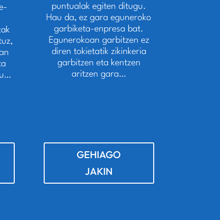
puntualak egiten ditugu.
e-
Hau da, ez gara eguneroko
garbiketa-enpresa bat.
zak
Egunerokoan garbitzen ez
uz,
diren tokietatik zikinkeria
uan
garbitzen eta kentzen
ta
aritzen gara…
gu…
GEHIAGO
JAKIN