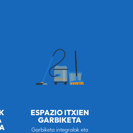
K
ESPAZIO ITXIEN
A
GARBIKETA
EA
Garbiketa integralak eta