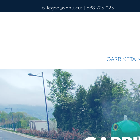
bulegoa@xahu.eus
| 688 725 923
GARBIKETA