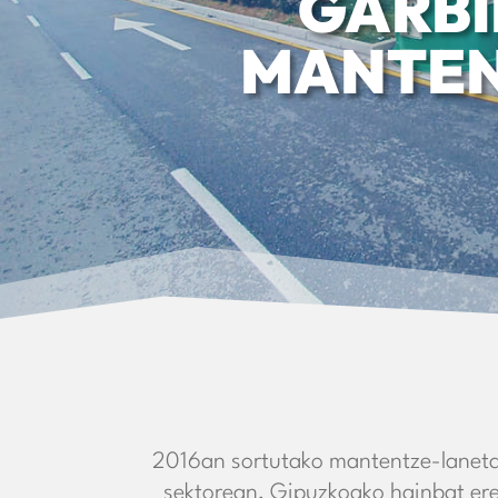
GARBI
MANTEN
2016an sortutako mantentze-laneta
sektorean, Gipuzkoako hainbat ere