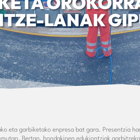
KETA OROKORR
TZE-LANAK GI
ko eta garbiketako enpresa bat gara. Presentzia h
mutan. Bertan, hondakinen edukiontziak garbitzeko l