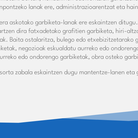
pontzeko lanak ere, administrazioarentzat eta hai
era askotako garbiketa-lanak ere eskaintzen ditugu
rtzen dira fatxadetako grafitien garbiketa, hiri-altz
k. Baita ostalaritza, bulego edo etxebizitzetarako g
biketak, negozioak eskualdatu aurreko edo ondorengo
aurreko edo ondorengo garbiketak, obra osteko garb
 sorta zabala eskaintzen dugu mantentze-lanen eta 