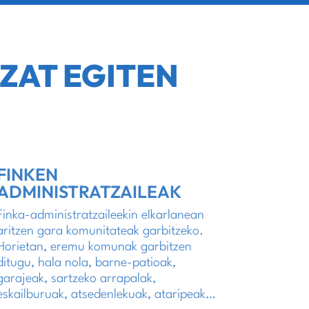
ZAT EGITEN
FINKEN
ADMINISTRATZAILEAK
Finka-administratzaileekin elkarlanean
aritzen gara komunitateak garbitzeko.
Horietan, eremu komunak garbitzen
ditugu, hala nola, barne-patioak,
garajeak, sartzeko arrapalak,
eskailburuak, atsedenlekuak, ataripeak…