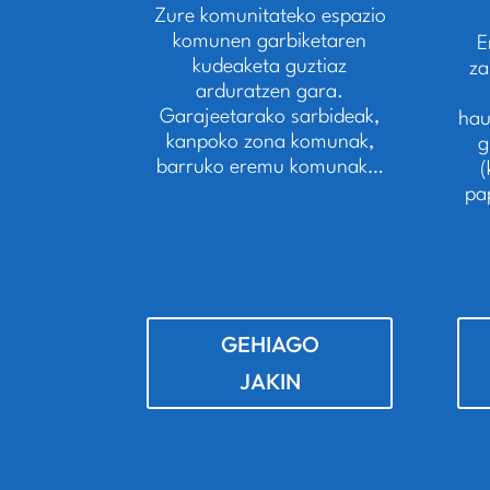
Zure komunitateko espazio
komunen garbiketaren
E
kudeaketa guztiaz
za
arduratzen gara.
Garajeetarako sarbideak,
hau
kanpoko zona komunak,
g
barruko eremu komunak…
(
pa
GEHIAGO
JAKIN